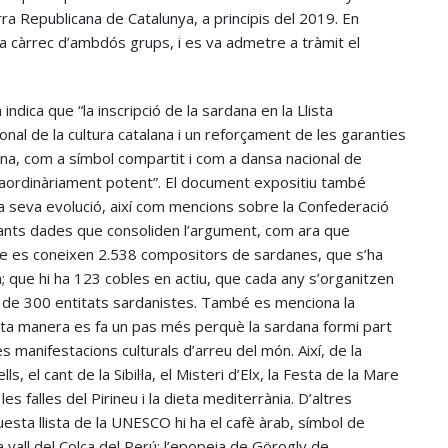
ra Republicana de Catalunya, a principis del 2019. En
 a càrrec d’ambdós grups, i es va admetre a tràmit el
dica que “la inscripció de la sardana en la Llista
nal de la cultura catalana i un reforçament de les garanties
dana, com a símbol compartit i com a dansa nacional de
raordinàriament potent”. El document expositiu també
 la seva evolució, així com mencions sobre la Confederació
ndants dades que consoliden l’argument, com ara que
e es coneixen 2.538 compositors de sardanes, que s’ha
; que hi ha 123 cobles en actiu, que cada any s’organitzen
s de 300 entitats sardanistes. També es menciona la
sta manera es fa un pas més perquè la sardana formi part
s manifestacions culturals d’arreu del món. Així, de la
 el cant de la Sibil·la, el Misteri d’Elx, la Festa de la Mare
es falles del Pirineu i la dieta mediterrània. D’altres
uesta llista de la UNESCO hi ha el cafè àrab, símbol de
la vall del Colca del Perú; l’epopeia de Görogly de