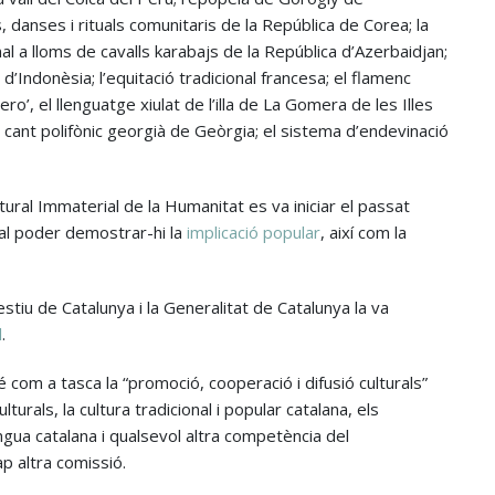
danses i rituals comunitaris de la República de Corea; la
nal a lloms de cavalls karabajs de la República d’Azerbaidjan;
Indonèsia; l’equitació tradicional francesa; el flamenc
ro’, el llenguatge xiulat de l’illa de La Gomera de les Illes
l cant polifònic georgià de Geòrgia; el sistema d’endevinació
tural Immaterial de la Humanitat es va iniciar el passat
al poder demostrar-hi la
implicació popular
, així com la
stiu de Catalunya i la Generalitat de Catalunya la va
l
.
com a tasca la “promoció, cooperació i difusió culturals”
lturals, la cultura tradicional i popular catalana, els
ngua catalana i qualsevol altra competència del
p altra comissió.