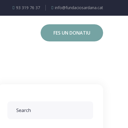
93 319 76 37
info@fundaciosardana.cat
FES UN DONATIU