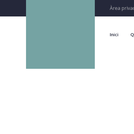
Àrea priva
Inici
Q