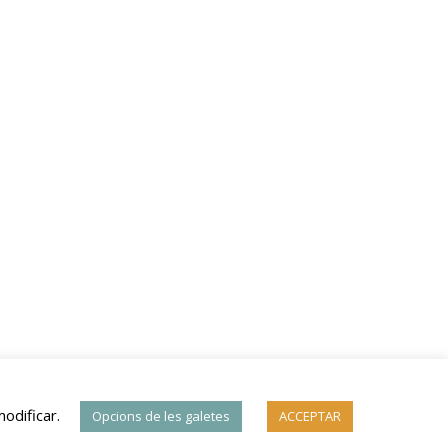
odificar.
Opcions de les galetes
ACCEPTAR
privacitat
Política de cookies
Condicions d'ús