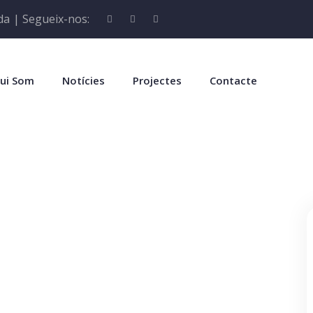
da
| Segueix-nos:
ui Som
Notícies
Projectes
Contacte