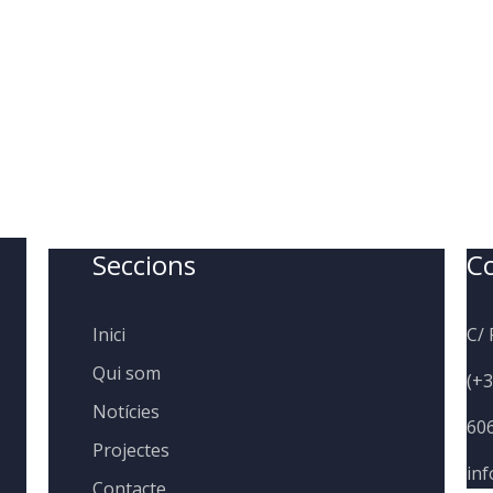
Seccions
C
Inici
C/ 
Qui som
(+3
Notícies
60
Projectes
in
Contacte