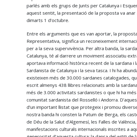
parlés amb els grups de Junts per Catalunya i Esquer
aquest sentit, la presentació de la proposta va anar
dimarts 1 d’octubre.
Entre els arguments que es van aportar, la proposta in
Representativa, significa un reconeixement internacio
per a la seva supervivència. Per altra banda, la sar
Catalunya, té al darrere un moviment associatiu ext
aportava informació històrica recent de la sardana i
Sardanista de Catalunya i la seva tasca. I hi ha abu
existeixen més de 30.000 sardanes catalogades, qu
escrit almenys 438 llibres relacionats amb la sardana
més de 3.000 activitats sardanistes o que hi ha mé
comunitat sardanista del Rosselló i Andorra. D’aque
d’un important llistat que protegeix i promou diverse
nostra banda hi consten la Patum de Berga, els castells,
de Déu de la Salut d’Algemesí, les Falles de València, l
manifestacions culturals internacionals inscrites a aq
generositat d’aquesta cultura; la dansa del wititi de 