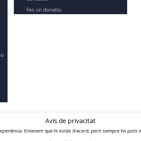
Fes un donatiu
iu
Avís de privacitat
 experiència. Entenem que hi estàs d'acord, però sempre ho pots m
Avís legal
Política de 