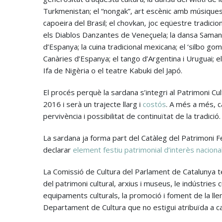
Turkmenistan; el “nongak”, art escènic amb músiques, 
capoeira del Brasil; el chovkan, joc eqüestre tradicio
els Diablos Danzantes de Veneçuela; la dansa Saman d’
d’Espanya; la cuina tradicional mexicana; el ‘silbo gome
Canàries d’Espanya; el tango d’Argentina i Uruguai; e
Ifa de Nigèria o el teatre Kabuki del Japó.
El procés perquè la sardana s’integri al Patrimoni Cul
2016 i serà un trajecte llarg i
costós
. A més a més, c
pervivència i possibilitat de continuïtat de la tradició.
La sardana ja forma part del Catàleg del Patrimoni Fe
declarar
element festiu patrimonial d’interès naciona
La Comissió de Cultura del Parlament de Catalunya té 
del patrimoni cultural, arxius i museus, le indústries cu
equipaments culturals, la promoció i foment de la lle
Departament de Cultura que no estigui atribuïda a ca