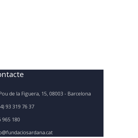
ontacte
Pou de la Figuera, 15, 08003 - Barcelona
4) 93 319 76 37
6 965 180
fo@fundaciosardana.cat