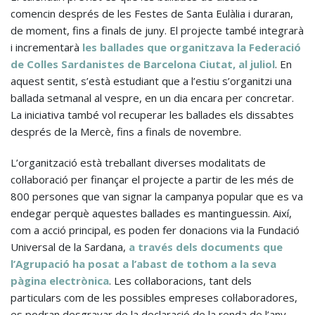
comencin després de les Festes de Santa Eulàlia i duraran,
de moment, fins a finals de juny. El projecte també integrarà
i incrementarà
les ballades que organitzava la Federació
de Colles Sardanistes de Barcelona Ciutat, al juliol
. En
aquest sentit, s’està estudiant que a l’estiu s’organitzi una
ballada setmanal al vespre, en un dia encara per concretar.
La iniciativa també vol recuperar les ballades els dissabtes
després de la Mercè, fins a finals de novembre.
L’organització està treballant diverses modalitats de
col·laboració per finançar el projecte a partir de les més de
800 persones que van signar la campanya popular que es va
endegar perquè aquestes ballades es mantinguessin. Així,
com a acció principal, es poden fer donacions via la Fundació
Universal de la Sardana,
a través dels documents que
l’Agrupació ha posat a l’abast de tothom a la seva
pàgina electrònica
. Les col·laboracions, tant dels
particulars com de les possibles empreses col·laboradores,
es podran desgravar de la declaració de la renda de l’any