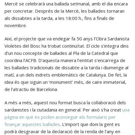
Mercè se celebrarà una ballada setmanal, amb el dia encara
per concretar. Després de la Mercè, les ballades tornaran
als dissabtes a la tarda, a les 18:00 h., fins a finals de
novembre.
Així, el projecte que va endegar fa 50 anys l’Obra Sardanista
Violetes del Bosc ha trobat continuïtat. El cicle s’integra dins
d’un nou concepte de ballades al Pla de la Catedral que
coordina l’ACFB. D’aquesta manera l’entitat s’encarrega de
les ballades tradicionals de dissabte a la tarda i diumenge al
matí, a un dels indrets emblemàtics de Catalunya. De fet, la
idea és que siguin un ‘monument’ més, de caire immaterial,
de l’atractiu de Barcelona.
A més a més, aquest nou format busca la col·laboració dels
sardanistes i la ciutadania en general. Per això s’ha creat
una
pàgina en què es poden aconseguir els formularis per
finançar aquestes ballades
. L’import que doni la gent es
podrà desgravar de la declaració de la renda de l’any en